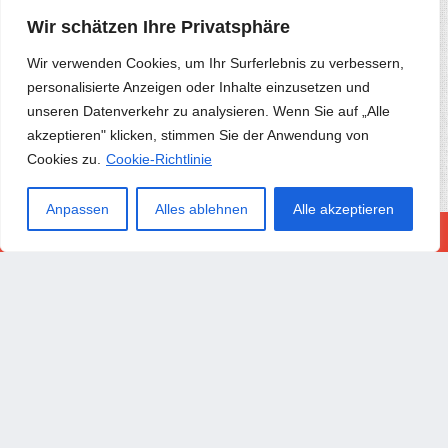
Stunt Car Extreme Onli..
Wir schätzen Ihre Privatsphäre
Schlacht Der Schlachte..
Wir verwenden Cookies, um Ihr Surferlebnis zu verbessern,
Rette Den Helden, Zieh..
personalisierte Anzeigen oder Inhalte einzusetzen und
Ninja Jump Xtreme
unseren Datenverkehr zu analysieren. Wenn Sie auf „Alle
Retro Tower Defense
akzeptieren" klicken, stimmen Sie der Anwendung von
Mahjong-spiel
Cookies zu.
Cookie-Richtlinie
Welt Zusammenführen
Täglicher Sternenkamp..
Anpassen
Alles ablehnen
Alle akzeptieren
Schlangenfarbenrennen
Frohe Ostern Puzzle
Obby Gegen Noob-fahrer
Überlebender Einer Zo..
Angelleben
Wütender Betrüger
Schatz Von Alognov
Moto Stunts Fahren Ren..
Zählen Und Prellen
Hauptturnier