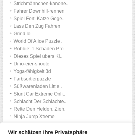
Strichmännchen-kanone..
Fahrer Downhill-rennen
Spiel Fort: Katze Gege..
Lass Den Zug Fahren
Grind Io
World Of Alice Puzzle ..
Robbie: 1 Schaden Pro ..
Dieses Spiel übers Kl..
Dino-eier-shooter
Yoga-fähigkeit 3d
Farbsortierpuzzle
Süßwarenladen Little..
Stunt Car Extreme Onli..
Schlacht Der Schlachte..
Rette Den Helden, Zieh..
Ninja Jump Xtreme
Retro Tower Defense
Mahjong-spiel
Wir schätzen Ihre Privatsphäre