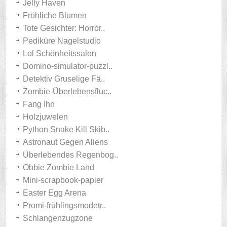
Jelly Haven
Fröhliche Blumen
Tote Gesichter: Horror..
Pediküre Nagelstudio
Lol Schönheitssalon
Domino-simulator-puzzl..
Detektiv Gruselige Fä..
Zombie-Überlebensfluc..
Fang Ihn
Holzjuwelen
Python Snake Kill Skib..
Astronaut Gegen Aliens
Überlebendes Regenbog..
Obbie Zombie Land
Mini-scrapbook-papier
Easter Egg Arena
Promi-frühlingsmodetr..
Schlangenzugzone