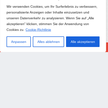
Welt Zusammenführen
Wir verwenden Cookies, um Ihr Surferlebnis zu verbessern,
Täglicher Sternenkamp..
personalisierte Anzeigen oder Inhalte einzusetzen und
Schlangenfarbenrennen
unseren Datenverkehr zu analysieren. Wenn Sie auf „Alle
Frohe Ostern Puzzle
akzeptieren" klicken, stimmen Sie der Anwendung von
Obby Gegen Noob-fahrer
Cookies zu.
Cookie-Richtlinie
Überlebender Einer Zo..
Angelleben
Anpassen
Alles ablehnen
Alle akzeptieren
Wütender Betrüger
Schatz Von Alognov
Moto Stunts Fahren Ren..
Zählen Und Prellen
Hauptturnier
Welt Der Alice Bilder ..
Lustiger Noob 2-spiele..
Digitaler Zirkus-dart
Welt In Gefahr Erdangr..
Fruity Fortune Slot Fr..
Ägypten Solitaire