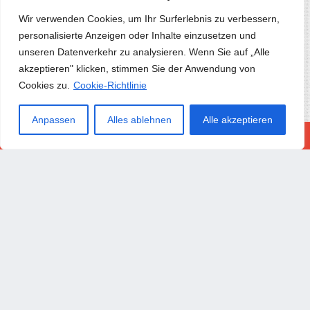
Welt Zusammenführen
Wir verwenden Cookies, um Ihr Surferlebnis zu verbessern,
Täglicher Sternenkamp..
personalisierte Anzeigen oder Inhalte einzusetzen und
Schlangenfarbenrennen
unseren Datenverkehr zu analysieren. Wenn Sie auf „Alle
Frohe Ostern Puzzle
akzeptieren" klicken, stimmen Sie der Anwendung von
Obby Gegen Noob-fahrer
Cookies zu.
Cookie-Richtlinie
Überlebender Einer Zo..
Angelleben
Anpassen
Alles ablehnen
Alle akzeptieren
Wütender Betrüger
Schatz Von Alognov
Moto Stunts Fahren Ren..
Zählen Und Prellen
Hauptturnier
Welt Der Alice Bilder ..
Lustiger Noob 2-spiele..
Digitaler Zirkus-dart
Welt In Gefahr Erdangr..
Fruity Fortune Slot Fr..
Ägypten Solitaire