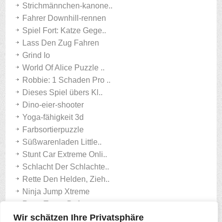
Strichmännchen-kanone..
Fahrer Downhill-rennen
Spiel Fort: Katze Gege..
Lass Den Zug Fahren
Grind Io
World Of Alice Puzzle ..
Robbie: 1 Schaden Pro ..
Dieses Spiel übers Kl..
Dino-eier-shooter
Yoga-fähigkeit 3d
Farbsortierpuzzle
Süßwarenladen Little..
Stunt Car Extreme Onli..
Schlacht Der Schlachte..
Rette Den Helden, Zieh..
Ninja Jump Xtreme
Retro Tower Defense
Mahjong-spiel
Wir schätzen Ihre Privatsphäre